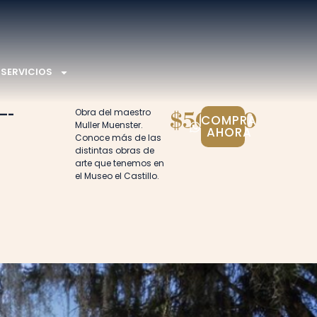
SERVICIOS
—-
Obra del maestro
$50.000
COMPRA
Muller Muenster.
AHORA
Conoce más de las
distintas obras de
arte que tenemos en
el Museo el Castillo.