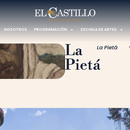
NOSOTROS
PROGRAMACIÓN
ESCUELA DE ARTES
La
La Pietá
Pietá