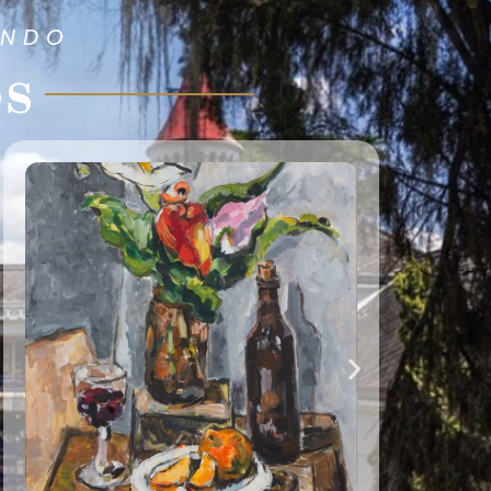
ANDO
os