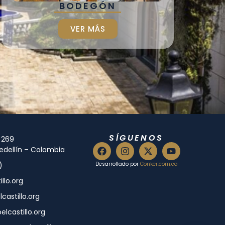
BODEGÓN
REPARTI
VER MÁS
SÍGUENOS
- 269
Medellín – Colombia
)
Desarrollado por
Conker.com.co
llo.org
astillo.org
castillo.org