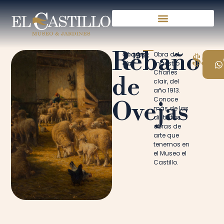
Rebaño
Charles
1913
Obra del
$50
clair
maestro
Charles
de
clair, del
año 1913.
Conoce
Ovejas
más de las
distintas
obras de
arte que
tenemos en
el Museo el
Castillo.