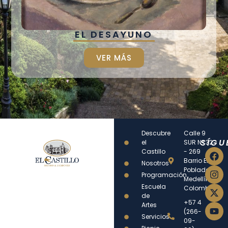
EL DESAYUNO
VER MÁS
Descubre
Calle 9
SÍGU
el
SUR N° 32
Castillo
- 269
Barrio El
Nosotros
Poblado
Programación
Medellín –
Escuela
Colombia
de
+57 4
Artes
(266-
Servicios
09-